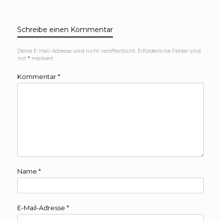
Schreibe einen Kommentar
Deine E-Mail-Adresse wird nicht veröffentlicht.
Erforderliche Felder sind
mit
*
markiert
Kommentar
*
Name
*
E-Mail-Adresse
*