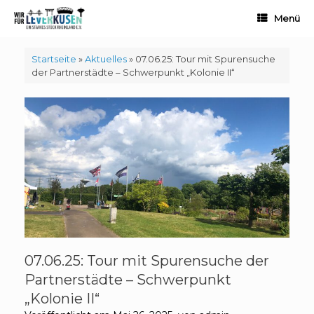
Zum
Menü
Inhalt
springen
Startseite
»
Aktuelles
»
07.06.25: Tour mit Spurensuche
der Partnerstädte – Schwerpunkt „Kolonie II“
07.06.25: Tour mit Spurensuche der
Partnerstädte – Schwerpunkt
„Kolonie II“