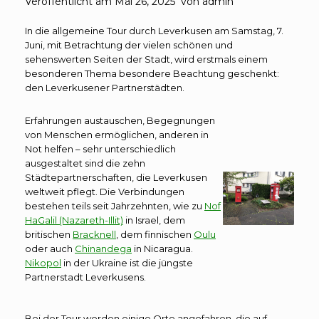
Veröffentlicht am
Mai 26, 2025
von
admin
In die allgemeine Tour durch Leverkusen am Samstag, 7.
Juni, mit Betrachtung der vielen schönen und
sehenswerten Seiten der Stadt, wird erstmals einem
besonderen Thema besondere Beachtung geschenkt:
den Leverkusener Partnerstädten.
Erfahrungen austauschen, Begegnungen
von Menschen ermöglichen, anderen in
Not helfen – sehr unterschiedlich
ausgestaltet sind die zehn
Städtepartnerschaften, die Leverkusen
weltweit pflegt. Die Verbindungen
bestehen teils seit Jahrzehnten, wie zu
Nof
HaGalil (Nazareth-Illit)
in Israel, dem
britischen
Bracknell
, dem finnischen
Oulu
oder auch
Chinandega
in Nicaragua.
Nikopol
in der Ukraine ist die jüngste
Partnerstadt Leverkusens.
Bei der Tour werden einige Orte angefahren, die auf