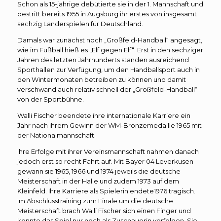
Schon als 15-jährige debütierte sie in der 1. Mannschaft und
bestritt bereits 1955 in Augsburg ihr erstes von insgesamt
sechzig Länderspielen für Deutschland.
Damals war zunächst noch „Großfeld-Handball“ angesagt,
wie im Fußball hieß es „Elf gegen Elf“. Erst in den sechziger
Jahren des letzten Jahrhunderts standen ausreichend
Sporthallen zur Verfügung, um den Handballsport auch in
den Wintermonaten betreiben zu können und damit
verschwand auch relativ schnell der „Großfeld-Handball“
von der Sportbühne.
Walli Fischer beendete ihre internationale Karriere ein
Jahr nach ihrem Gewinn der WM-Bronzemedaille 1965 mit
der Nationalmannschaft.
Ihre Erfolge mit ihrer Vereinsmannschaft nahmen danach
jedoch erst so recht Fahrt auf. Mit Bayer 04 Leverkusen
gewann sie 1965, 1966 und 1974 jeweils die deutsche
Meisterschaft in der Halle und zudem 1973 auf dem
Kleinfeld. Ihre Karriere als Spielerin endete1976 tragisch.
Im Abschlusstraining zum Finale um die deutsche
Meisterschaft brach Walli Fischer sich einen Finger und
konnte das Spiel nur noch als Zuschauerin verfolgen. Sie