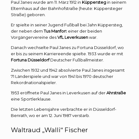
Paul Janes wurde am 11. März 1912 in
Küppersteg
in seinem
Elternhaus auf der Bahnhofstraße (heute: Küppersteger
Straße) geboren.
Er spielte in seiner Jugend Fußball bei Jahn Küppersteg,
der neben dem
Tus Manfor
t einer der beiden
Vorgängervereine des
VfL Leverkusen
war.
Danach wechselte Paul Janes zu Fortuna Düsseldorf, wo
er bis zu seinem Karriereende spielte. 1933 wurde er mit
Fortuna Düsseldorf
Deutscher Fußballmeister.
Zwischen 1932 und 1942 absolvierte Paul Janes insgesamt
71 Länderspiele und war von 1941 bis 1970 deutscher
Rekordnationalspieler.
1953 eröffnete Paul Janes in Leverkusen auf der
Ahrstraße
eine Sportlerklause.
Die letzten Lebensjahre verbrachte er in Düsseldorf-
Benrath, wo er am 12. Juni 1987 verstarb.
Waltraud „Walli“ Fischer