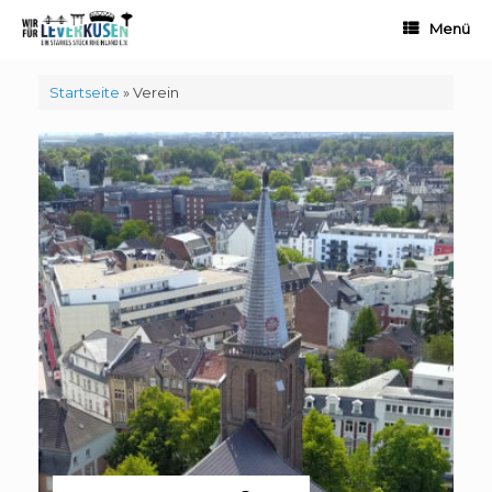
Zum
Menü
Inhalt
springen
Startseite
»
Verein