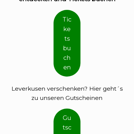
Tic
ke
ts
bu
ch
en
Leverkusen verschenken? Hier geht´s
zu unseren Gutscheinen
Gu
tsc