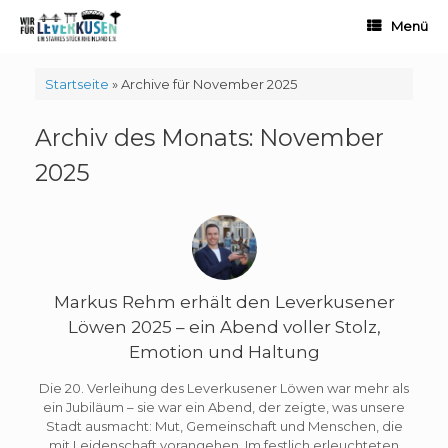
Zum
Menü
Inhalt
springen
Startseite
»
Archive für November 2025
Archiv des Monats:
November
2025
Markus Rehm erhält den Leverkusener
Löwen 2025 – ein Abend voller Stolz,
Emotion und Haltung
Die 20. Verleihung des Leverkusener Löwen war mehr als
ein Jubiläum – sie war ein Abend, der zeigte, was unsere
Stadt ausmacht: Mut, Gemeinschaft und Menschen, die
mit Leidenschaft vorangehen. Im festlich erleuchteten