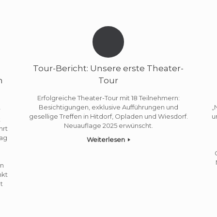
Tour-Bericht: Unsere erste Theater-
h
Tour
Erfolgreiche Theater-Tour mit 18 Teilnehmern:
Besichtigungen, exklusive Aufführungen und
„
r
gesellige Treffen in Hitdorf, Opladen und Wiesdorf.
u
t
Neuauflage 2025 erwünscht.
hrt
Tag
Weiterlesen
en
nkt
t