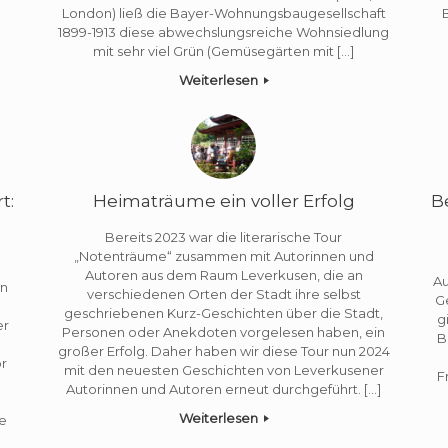
London) ließ die Bayer-Wohnungsbaugesellschaft
1899-1913 diese abwechslungsreiche Wohnsiedlung
mit sehr viel Grün (Gemüsegärten mit […]
Weiterlesen
t:
Heimaträume ein voller Erfolg
B
Bereits 2023 war die literarische Tour
„Notenträume“ zusammen mit Autorinnen und
Autoren aus dem Raum Leverkusen, die an
Au
en
verschiedenen Orten der Stadt ihre selbst
G
geschriebenen Kurz-Geschichten über die Stadt,
g
er
Personen oder Anekdoten vorgelesen haben, ein
B
großer Erfolg. Daher haben wir diese Tour nun 2024
or
mit den neuesten Geschichten von Leverkusener
F
Autorinnen und Autoren erneut durchgeführt. […]
Weiterlesen
e