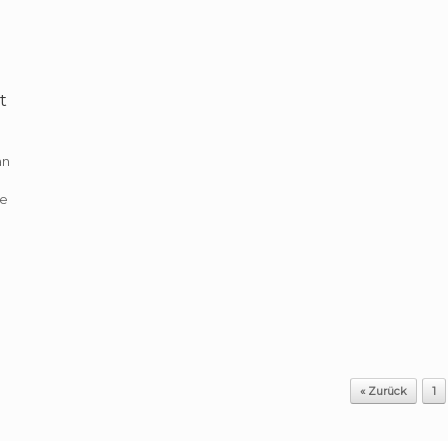
t
an
ie
n
« Zurück
1