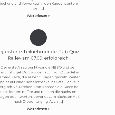
Buchung und Vorverkauf in den Kundencentern
der […]
Weiterlesen
egeisterte Teilnehmende: Pub-Quiz-
Ralley am 07.09. erfolgreich
Der erste Anlaufpunkt war die NBSO und der
ssichtshügel. Dort wurden auch von Quiz-Gehirn
erhard Zech, die ersten 5 Fragen gestellt. Weiter
ing es auf einer Nebenstrecke ins Cafe Flocke in
ergisch Neukirchen. Dort konnten die Gäste bei
exzellentem Kaffee und Kuchen die nächsten
ragen beantworten, bevor es zum nächsten Halt
nach Diepental ging. Auch […]
Weiterlesen