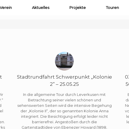
Verein
Aktuelles
Projekte
Touren
t
Stadtrundfahrt Schwerpunkt „Kolonie
0
2“ – 25.05.25
5
ir
In die allgemeine Tour durch Leverkusen mit
.“
Betrachtung seiner vielen schönen und
d
d
sehenswerten Seiten wird die intensive Begehung
N
el
der „Kolonie II“, der so genannten Kolonie Anna
vo
integriert. Die Besichtigung erfolgt leider nicht
l
en.
barrierefrei. Angestoßen durch die
l
rks
Gartenstadtidee von Ebenezer Howard (1898,