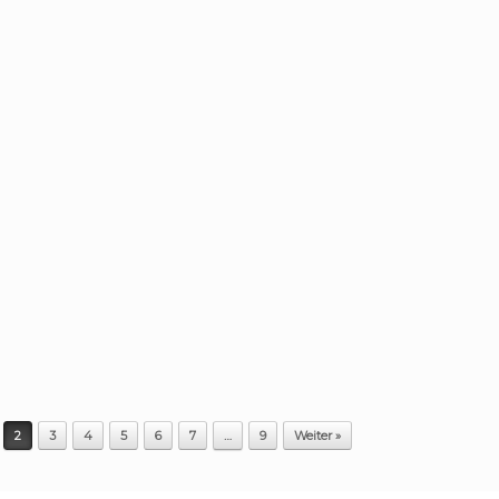
2
3
4
5
6
7
…
9
Weiter »