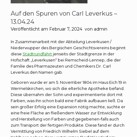
Auf den Spuren von Carl Leverkus –
13.04.24
Veröffentlicht am
Februar 7, 2024
von
admin
In Zusammenarbeit mit der Abteilung Leverkusen /
Niederwupper des Bergischen Geschichtsvereins beginnt
diese
Stadtrundfahrt
jenseits der Stadtgrenze in der
Hofschaft „Leverkusen“ bei Remscheid-Lennep, die der
Familie des Pharmazeuten und Chemikers Dr. Carl
Leverkus den Namen gab.
Geboren wurde er am 5. November 1804 im Haus Eich 19 in
Wermelskirchen, wo sich die elterliche Apotheke befand.
Diese übernahm der Sohn und experimentierte dort mit
Farben, was ihn schon bald eine Fabrik aufbauen ließ. Da
sein großer Erfolg eine Expansion nötig machte, suchte er
eine freie Fläche an fließendem Wasser zur Entwicklung
und Herstellung von Farben und gegebenen-falls auch
zum Transport der fertigen Produkte. Diese fand er durch
Vermittlung von Friedrich Wilhelm Siebel auf dem