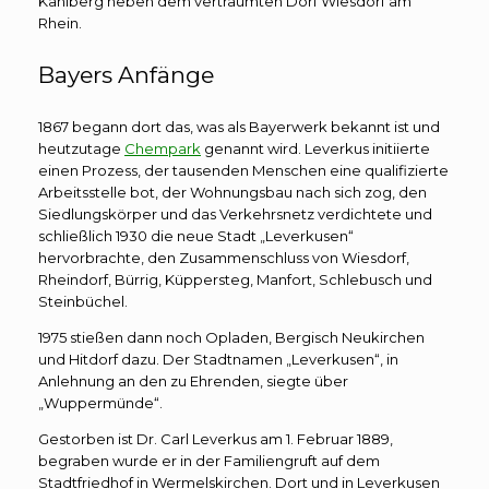
Kahlberg neben dem verträumten Dorf Wiesdorf am
Rhein.
Bayers Anfänge
1867 begann dort das, was als Bayerwerk bekannt ist und
heutzutage
Chempark
genannt wird. Leverkus initiierte
einen Prozess, der tausenden Menschen eine qualifizierte
Arbeitsstelle bot, der Wohnungsbau nach sich zog, den
Siedlungskörper und das Verkehrsnetz verdichtete und
schließlich 1930 die neue Stadt „Leverkusen“
hervorbrachte, den Zusammenschluss von Wiesdorf,
Rheindorf, Bürrig, Küppersteg, Manfort, Schlebusch und
Steinbüchel.
1975 stießen dann noch Opladen, Bergisch Neukirchen
und Hitdorf dazu. Der Stadtnamen „Leverkusen“, in
Anlehnung an den zu Ehrenden, siegte über
„Wuppermünde“.
Gestorben ist Dr. Carl Leverkus am 1. Februar 1889,
begraben wurde er in der Familiengruft auf dem
Stadtfriedhof in Wermelskirchen. Dort und in Leverkusen