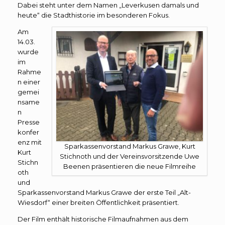
Dabei steht unter dem Namen „Leverkusen damals und
heute“ die Stadthistorie im besonderen Fokus.
Am
14.03.
wurde
im
Rahme
n einer
gemei
nsame
n
Presse
konfer
enz mit
Sparkassenvorstand Markus Grawe, Kurt
Kurt
Stichnoth und der Vereinsvorsitzende Uwe
Stichn
Beenen präsentieren die neue Filmreihe
oth
und
Sparkassenvorstand Markus Grawe der erste Teil „Alt-
Wiesdorf“ einer breiten Öffentlichkeit präsentiert.
Der Film enthält historische Filmaufnahmen aus dem